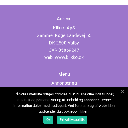
Adress
web:
www.klikko.dk
Menu
Annonsering
Om oss
På vores website bruges cookies til at huske dine indstillinger,
Cookies
statistik og personalisering af indhold og annoncer. Denne
information deles med tredjepart. Ved fortsat brug af websiden
Kontakta oss
godkender du cookiepolitikken.
Sitemap
Ok
Privatlivspolitik