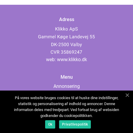
Adress
web:
www.klikko.dk
Menu
Annonsering
Om oss
På vores website bruges cookies til at huske dine indstillinger,
Cookies
statistik og personalisering af indhold og annoncer. Denne
information deles med tredjepart. Ved fortsat brug af websiden
Kontakta oss
godkender du cookiepolitikken.
Sitemap
Ok
Privatlivspolitik