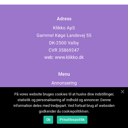
Adress
web:
www.klikko.dk
Menu
Annonsering
Om oss
På vores website bruges cookies til at huske dine indstillinger,
Cookies
statistik og personalisering af indhold og annoncer. Denne
information deles med tredjepart. Ved fortsat brug af websiden
Kontakta oss
godkender du cookiepolitikken.
Sitemap
Ok
Privatlivspolitik