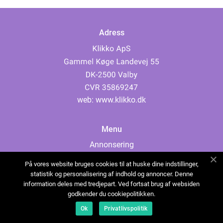
Adress
web:
www.klikko.dk
Menu
Annonsering
Om oss
På vores website bruges cookies til at huske dine indstillinger,
Cookies
statistik og personalisering af indhold og annoncer. Denne
information deles med tredjepart. Ved fortsat brug af websiden
Kontakta oss
godkender du cookiepolitikken.
Sitemap
Ok
Privatlivspolitik