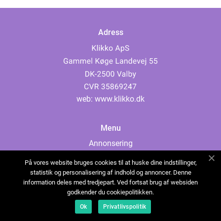
Adress
web:
www.klikko.dk
Menu
Annonsering
Om oss
På vores website bruges cookies til at huske dine indstillinger,
Cookies
statistik og personalisering af indhold og annoncer. Denne
information deles med tredjepart. Ved fortsat brug af websiden
Kontakta oss
godkender du cookiepolitikken.
Sitemap
Ok
Privatlivspolitik