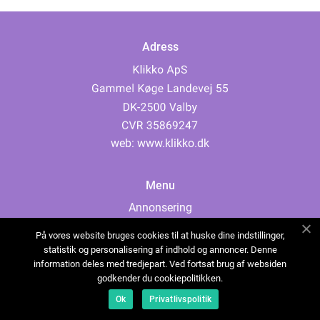
Adress
web:
www.klikko.dk
Menu
Annonsering
Om oss
På vores website bruges cookies til at huske dine indstillinger,
Cookies
statistik og personalisering af indhold og annoncer. Denne
information deles med tredjepart. Ved fortsat brug af websiden
Kontakta oss
godkender du cookiepolitikken.
Sitemap
Ok
Privatlivspolitik