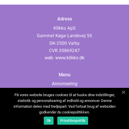
Adress
web:
www.klikko.dk
Menu
Annonsering
Om oss
På vores website bruges cookies til at huske dine indstillinger,
Cookies
statistik og personalisering af indhold og annoncer. Denne
information deles med tredjepart. Ved fortsat brug af websiden
Kontakta oss
godkender du cookiepolitikken.
Sitemap
Ok
Privatlivspolitik