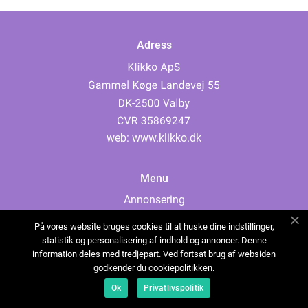
Adress
web:
www.klikko.dk
Menu
Annonsering
Om oss
På vores website bruges cookies til at huske dine indstillinger,
Cookies
statistik og personalisering af indhold og annoncer. Denne
information deles med tredjepart. Ved fortsat brug af websiden
Kontakta oss
godkender du cookiepolitikken.
Sitemap
Ok
Privatlivspolitik