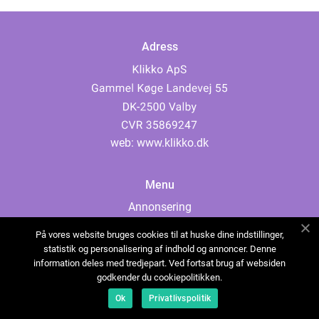
Adress
web:
www.klikko.dk
Menu
Annonsering
Om oss
På vores website bruges cookies til at huske dine indstillinger,
Cookies
statistik og personalisering af indhold og annoncer. Denne
information deles med tredjepart. Ved fortsat brug af websiden
Kontakta oss
godkender du cookiepolitikken.
Sitemap
Ok
Privatlivspolitik