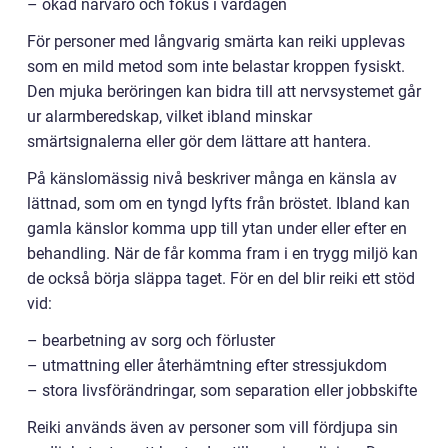
– ökad närvaro och fokus i vardagen
För personer med långvarig smärta kan reiki upplevas
som en mild metod som inte belastar kroppen fysiskt.
Den mjuka beröringen kan bidra till att nervsystemet går
ur alarmberedskap, vilket ibland minskar
smärtsignalerna eller gör dem lättare att hantera.
På känslomässig nivå beskriver många en känsla av
lättnad, som om en tyngd lyfts från bröstet. Ibland kan
gamla känslor komma upp till ytan under eller efter en
behandling. När de får komma fram i en trygg miljö kan
de också börja släppa taget. För en del blir reiki ett stöd
vid:
– bearbetning av sorg och förluster
– utmattning eller återhämtning efter stressjukdom
– stora livsförändringar, som separation eller jobbskifte
Reiki används även av personer som vill fördjupa sin