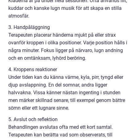
Kläderna är på under hela sessionen. Ofta används filt,
kuddar och kanske lugn musik för att skapa en stilla
atmosfär.
3. Handpåläggning
Terapeuten placerar händerna mjukt på eller strax
ovanför kroppen i olika positioner. Varje position hålls i
några minuter. Fokus ligger på närvaro, lugn andning
och en omtänksam, lyhörd beröring.
4. Kroppens reaktioner
Under tiden kan du känna värme, kyla, pirr, tyngd eller
djup avslappning. En del somnar, andra ligger
halvvakna. Vissa känner nästan ingenting i stunden
men märker skillnad senare, till exempel genom bättre
sömn eller ett lugnare sinne.
5. Avslut och reflektion
Behandlingen avslutas ofta med ett kort samtal.
Terapeuten kan berätta vad som observerats, till