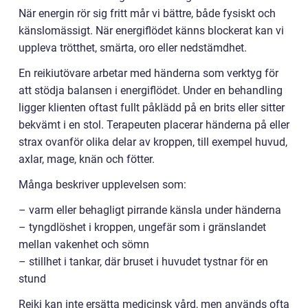
När energin rör sig fritt mår vi bättre, både fysiskt och
känslomässigt. När energiflödet känns blockerat kan vi
uppleva trötthet, smärta, oro eller nedstämdhet.
En reikiutövare arbetar med händerna som verktyg för
att stödja balansen i energiflödet. Under en behandling
ligger klienten oftast fullt påklädd på en brits eller sitter
bekvämt i en stol. Terapeuten placerar händerna på eller
strax ovanför olika delar av kroppen, till exempel huvud,
axlar, mage, knän och fötter.
Många beskriver upplevelsen som:
– varm eller behagligt pirrande känsla under händerna
– tyngdlöshet i kroppen, ungefär som i gränslandet
mellan vakenhet och sömn
– stillhet i tankar, där bruset i huvudet tystnar för en
stund
Reiki kan inte ersätta medicinsk vård, men används ofta