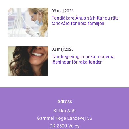
03 maj 2026
Tandläkare Åhus så hittar du rätt
tandvård för hela familjen
02 maj 2026
Tandreglering i nacka moderna
lösningar för raka tänder
Adress