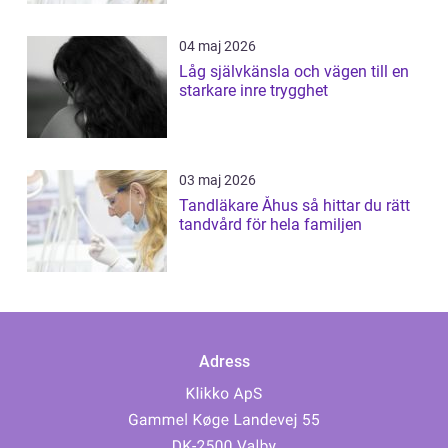
04 maj 2026
Låg självkänsla och vägen till en
starkare inre trygghet
03 maj 2026
Tandläkare Åhus så hittar du rätt
tandvård för hela familjen
Adress