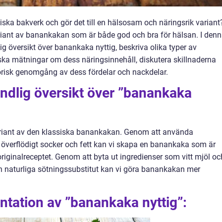
iska bakverk och gör det till en hälsosam och näringsrik variant
riant av banankakan som är både god och bra för hälsan. I den
ig översikt över banankaka nyttig, beskriva olika typer av
iska mätningar om dess näringsinnehåll, diskutera skillnaderna
torisk genomgång av dess fördelar och nackdelar.
ndlig översikt över ”banankaka
riant av den klassiska banankakan. Genom att använda
 överflödigt socker och fett kan vi skapa en banankaka som är
originalreceptet. Genom att byta ut ingredienser som vitt mjöl oc
och naturliga sötningssubstitut kan vi göra banankakan mer
tation av ”banankaka nyttig”: