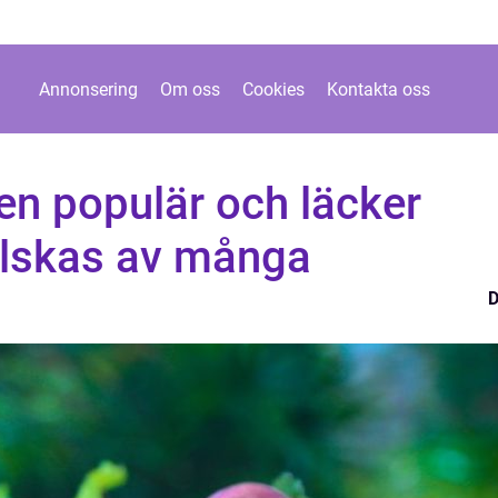
Annonsering
Om oss
Cookies
Kontakta oss
en populär och läcker
lskas av många
D