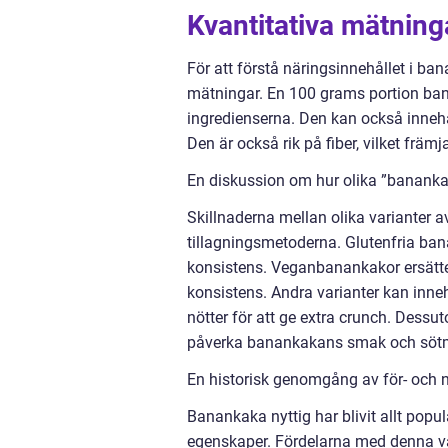
Kvantitativa mätning
För att förstå näringsinnehållet i ban
mätningar. En 100 grams portion bana
ingredienserna. Den kan också innehå
Den är också rik på fiber, vilket fr
En diskussion om hur olika ”banankaka
Skillnaderna mellan olika varianter a
tillagningsmetoderna. Glutenfria ban
konsistens. Veganbanankakor ersätte
konsistens. Andra varianter kan innehå
nötter för att ge extra crunch. Dess
påverka banankakans smak och söt
En historisk genomgång av för- och 
Banankaka nyttig har blivit allt po
egenskaper. Fördelarna med denna vari