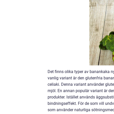
Det finns olika typer av banankaka ny
vanlig variant är den glutenfria bana
celiaki. Denna variant använder glute
mjöl. En annan populär variant är d
produkter. Istället används äggsubsti
bindningseffekt. För de som vill und
som använder naturliga sötningsmede