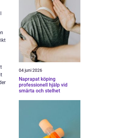
l
en
ikt
t
04 juni 2026
t
Naprapat köping
der
professionell hjälp vid
smärta och stelhet