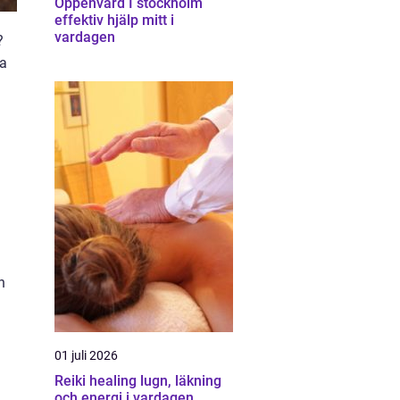
Öppenvård I stockholm
effektiv hjälp mitt i
vardagen
?
na
h
01 juli 2026
Reiki healing lugn, läkning
och energi i vardagen