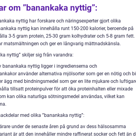
ar om ”banankaka nyttig”:
ankaka nyttig har forskare och näringsexperter gjort olika
nkaka nyttig kan innehålla runt 150-200 kalorier, beroende på
lla 3-5 gram protein, 25-30 gram kolhydrater och 5-8 gram fett.
ämjar matsmältningen och ger en långvarig mättnadskänsla.
 nyttig” skiljer sig från varandra:
v banankaka nyttig ligger i ingredienserna och
ankakor använder alternativa mjölsorter som ger en nötig och bi
r ägg med bindningsmedel som ger en lite mjukare och luftigar
lla tillsatt proteinpulver för att öka proteinhalten eller mixade
utom kan olika naturliga sötningsmedel användas, vilket kan
ma.
nackdelar med olika ”banankaka nyttig”:
pulärare under de senaste åren på grund av dess hälsosamma
ant är att den innehåller mindre raffinerat socker och fett än 