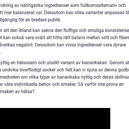
dning av näringsrika ingredienser som fullkornsalternativ och
ett mer balanserat val. Dessutom kan olika varianter anpassas til
tillgänglig för en bredare publik.
 att den ibland kan sakna den fluffiga och smuliga konsistens
kan också vara svårt att hitta rätt balans mellan sött och fiberr
åverkas negativt. Dessutom kan vissa ingredienser vara dyrare
.
ttig en hälsosam och utsökt variant av banankakan. Genom at
 undvika överflödigt socker och fett kan vi njuta av denna godbi
 medveten om olika typer av banankaka nyttig och deras skillna
r våra individuella behov och smaker. Så varför inte prova en
 smaken av hälsa?