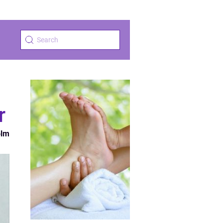
r
olm