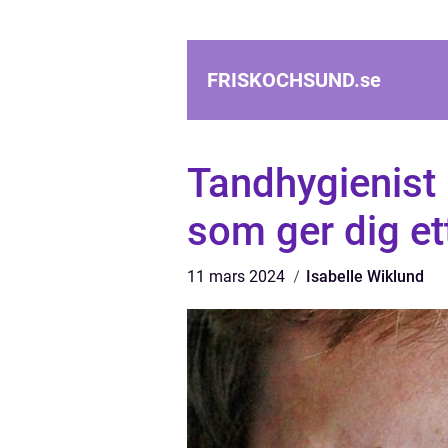
FRISKOCHSUND.
se
Tandhygienist
som ger dig ett
11 mars 2024
Isabelle Wiklund