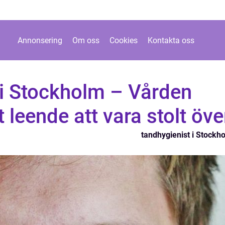
Annonsering
Om oss
Cookies
Kontakta oss
 i Stockholm – Vården
 leende att vara stolt öve
tandhygienist i Stockh