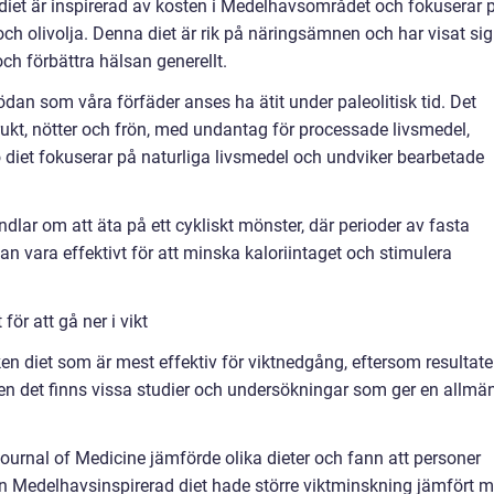
diet är inspirerad av kosten i Medelhavsområdet och fokuserar 
k och olivolja. Denna diet är rik på näringsämnen och har visat sig
och förbättra hälsan generellt.
ödan som våra förfäder anses ha ätit under paleolitisk tid. Det
 frukt, nötter och frön, med undantag för processade livsmedel,
diet fokuserar på naturliga livsmedel och undviker bearbetade
ndlar om att äta på ett cykliskt mönster, där perioder av fasta
n vara effektivt för att minska kaloriintaget och stimulera
ör att gå ner i vikt
ken diet som är mest effektiv för viktnedgång, eftersom resultat
Men det finns vissa studier och undersökningar som ger en allmä
ournal of Medicine jämförde olika dieter och fann att personer
 en Medelhavsinspirerad diet hade större viktminskning jämfört 