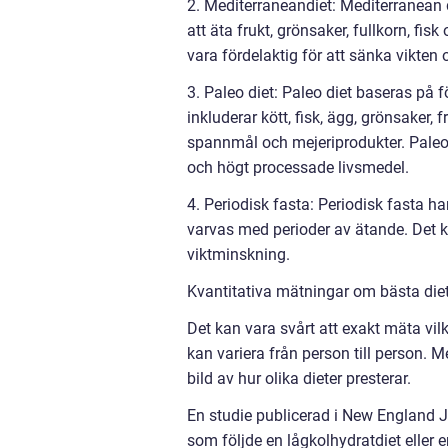
2. Mediterraneandiet: Mediterranean 
att äta frukt, grönsaker, fullkorn, fis
vara fördelaktig för att sänka vikten 
3. Paleo diet: Paleo diet baseras på f
inkluderar kött, fisk, ägg, grönsaker,
spannmål och mejeriprodukter. Paleo 
och högt processade livsmedel.
4. Periodisk fasta: Periodisk fasta ha
varvas med perioder av ätande. Det ka
viktminskning.
Kvantitativa mätningar om bästa diet f
Det kan vara svårt att exakt mäta vil
kan variera från person till person. 
bild av hur olika dieter presterar.
En studie publicerad i New England J
som följde en lågkolhydratdiet eller