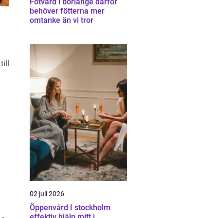
Fotvård i borlänge därför
behöver fötterna mer
omtanke än vi tror
ill
02 juli 2026
Öppenvård I stockholm
effektiv hjälp mitt i