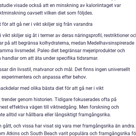
studie visade också att en minskning av kaloriintaget var
ktminskning oavsett vilken diet som följdes.
ör att gå ner i vikt skiljer sig från varandra
 vikt skiljer sig åt i termer av deras näringsprofil, restriktioner o
rar på att begränsa kolhydraterna, medan Medelhavsinspirerade
sosamma livsmedel. Paleo diet begränsar mejeriprodukter och
 handlar om att äta under specifika tidsramar.
ssar din livsstil, matvanor och mål. Det finns ingen universellt
 att experimentera och anpassa efter behov.
ckdelar med olika bästa diet för att gå ner i vikt
t trender genom historien. Tidigare fokuserades ofta på
est effektiva vägen till viktnedgång. Men forskning och
te alltid var hållbara eller långsiktigt framgångsrika.
h gått, och vissa har visat sig vara mer framgångsrika än andra.
som Atkins och South Beach varit populära och framgångsrika fö