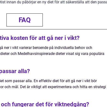
etist innan du påbörjar en ny diet för att säkerställa att den pass
FAQ
va kosten för att gå ner i vikt?
gå ner i vikt varierar beroende på individuella behov och
dieter och Medelhavsinspirerade dieter visat sig vara populära
passar alla?
et som passar alla. En effektiv diet för att gå ner i vikt bör
or och mål. Det är viktigt att experimentera och hitta en strategi
a och fungerar det för viktnedgång?