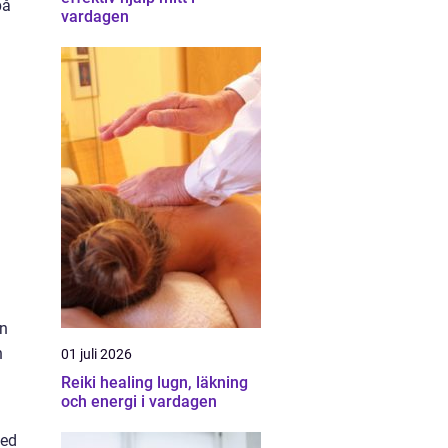
på
vardagen
en
n
01 juli 2026
Reiki healing lugn, läkning
och energi i vardagen
med