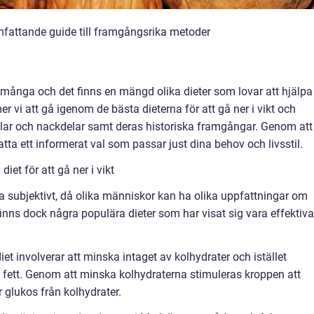
 omfattande guide till framgångsrika metoder
r många och det finns en mängd olika dieter som lovar att hjälpa t
r vi att gå igenom de bästa dieterna för att gå ner i vikt och
elar och nackdelar samt deras historiska framgångar. Genom att
atta ett informerat val som passar just dina behov och livsstil.
et för att gå ner i vikt
ara subjektivt, då olika människor kan ha olika uppfattningar om
inns dock några populära dieter som har visat sig vara effektiva
et involverar att minska intaget av kolhydrater och istället
h fett. Genom att minska kolhydraterna stimuleras kroppen att
r glukos från kolhydrater.