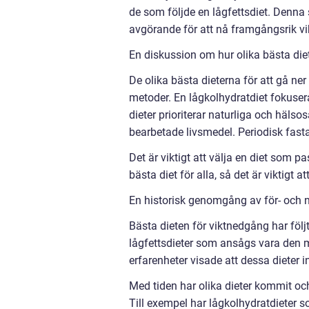
de som följde en lågfettsdiet. Denna 
avgörande för att nå framgångsrik vi
En diskussion om hur olika bästa diet f
De olika bästa dieterna för att gå ner i
metoder. En lågkolhydratdiet fokuse
dieter prioriterar naturliga och häl
bearbetade livsmedel. Periodisk fasta
Det är viktigt att välja en diet som pa
bästa diet för alla, så det är viktigt
En historisk genomgång av för- och na
Bästa dieten för viktnedgång har följ
lågfettsdieter som ansågs vara den m
erfarenheter visade att dessa dieter in
Med tiden har olika dieter kommit oc
Till exempel har lågkolhydratdieter 