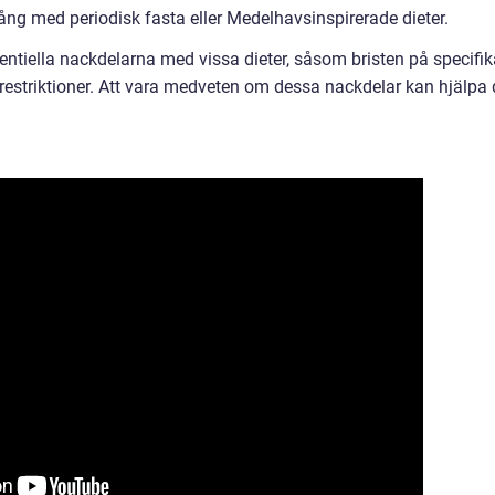
ng med periodisk fasta eller Medelhavsinspirerade dieter.
entiella nackdelarna med vissa dieter, såsom bristen på specifik
 restriktioner. Att vara medveten om dessa nackdelar kan hjälpa 