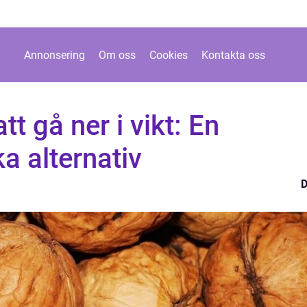
Annonsering
Om oss
Cookies
Kontakta oss
tt gå ner i vikt: En
ka alternativ
D