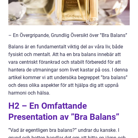
– En Övergripande, Grundlig Översikt över ”Bra Balans”
Balans är en fundamentalt viktig del av våra liv, både
fysiskt och mentalt. Att ha en bra balans innebär att
vara centriskt förankrad och stabilt förberedd för att
hantera de utmaningar som livet kastar på oss. I denna
artikel kommer vi att undersöka begreppet ”bra balans”
och dess olika aspekter för att hjälpa dig att uppnå
harmoni och hälsa.
H2 – En Omfattande
Presentation av ”Bra Balans”
”Vad är egentligen bra balans?” undrar du kanske. I
grund och botten handlar det om att hitta en jämn och