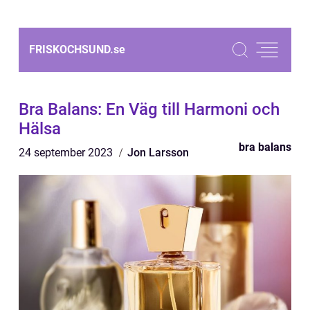
FRISKOCHSUND.
se
Bra Balans: En Väg till Harmoni och
Hälsa
bra balans
24 september 2023
Jon Larsson