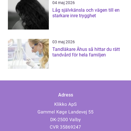
04 maj 2026
Låg självkänsla och vägen till en
starkare inre trygghet
03 maj 2026
Tandläkare Åhus så hittar du rätt
tandvård för hela familjen
Adress