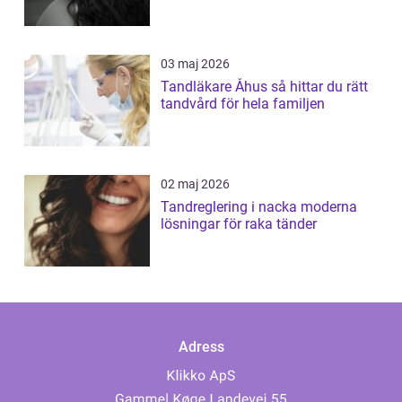
03 maj 2026
Tandläkare Åhus så hittar du rätt
tandvård för hela familjen
02 maj 2026
Tandreglering i nacka moderna
lösningar för raka tänder
Adress