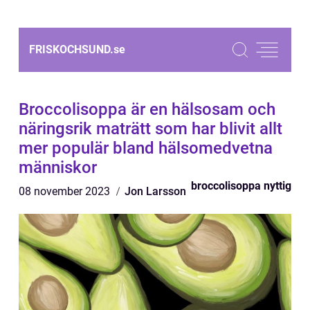
FRISKOCHSUND.
se
Broccolisoppa är en hälsosam och
näringsrik maträtt som har blivit allt
mer populär bland hälsomedvetna
människor
broccolisoppa nyttig
08 november 2023
Jon Larsson