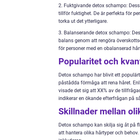
2. Fuktgivande detox schampo: Dessa
tillför fuktighet. De är perfekta för 
torka ut det ytterligare.
3. Balanserande detox schampo: Dess
balans genom att rengöra överskottso
för personer med en obalanserad hår
Popularitet och kvan
Detox schampo har blivit ett populä
påstådda förmåga att rena håret. En
visade det sig att XX% av de tillfrå
indikerar en ökande efterfrågan på s
Skillnader mellan o
Detox schampo kan skilja sig åt på fl
att hantera olika hårtyper och behov