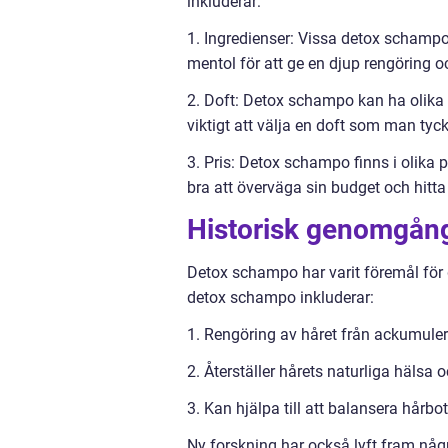
inkluderar:
1. Ingredienser: Vissa detox schampo 
mentol för att ge en djup rengöring o
2. Doft: Detox schampo kan ha olika dof
viktigt att välja en doft som man ty
3. Pris: Detox schampo finns i olika 
bra att överväga sin budget och hit
Historisk genomgång
Detox schampo har varit föremål för
detox schampo inkluderar:
1. Rengöring av håret från ackumuler
2. Återställer hårets naturliga hälsa oc
3. Kan hjälpa till att balansera hårb
Ny forskning har också lyft fram någ