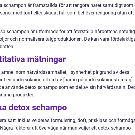
 schampon är framställda för att rengöra håret samtidigt som
personer med torrt eller skadat hår som behöver rengöring utan att
a schampon är utformade för att återställa hårbottens naturli
ljor och normalisera talgproduktionen. De kan vara fördelaktig
botten.
titativa mätningar
rt ämne inom hårvårdssamhället, i synnerhet på grund av dess
ligt en undersökning utförd av [namn på undersökningsföretag],
gade använde detox schampo som en del av sin hårvårdsrutin. Det
ådana produkter.
lika detox schampo
era sätt, inklusive deras formulering, doft, prisklass och förmåg
. Några faktorer att överväga när man väljer ett detox schampo