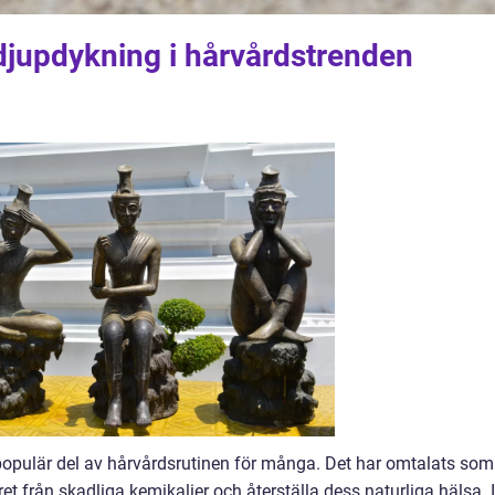
jupdykning i hårvårdstrenden
populär del av hårvårdsrutinen för många. Det har omtalats som
et från skadliga kemikalier och återställa dess naturliga hälsa. I