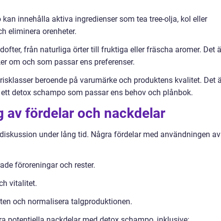
kan innehålla aktiva ingredienser som tea tree-olja, kol eller
ch eliminera orenheter.
ter, från naturliga örter till fruktiga eller fräscha aromer. Det ä
cker om och som passar ens preferenser.
prisklasser beroende på varumärke och produktens kvalitet. Det ä
ta ett detox schampo som passar ens behov och plånbok.
 av fördelar och nackdelar
 diskussion under lång tid. Några fördelar med användningen av
ade föroreningar och rester.
h vitalitet.
otten och normalisera talgproduktionen.
ra potentiella nackdelar med detox schampo, inklusive: