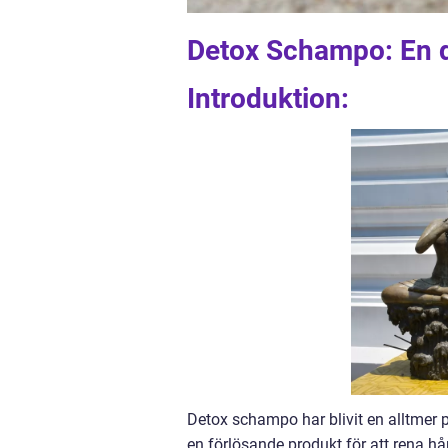
Detox Schampo: En d
Introduktion:
Detox schampo har blivit en alltmer 
en förlösande produkt för att rena hår