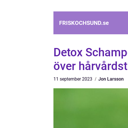
FRISKOCHSUND.
se
Detox Schampo
över hårvårds
11 september 2023
Jon Larsson