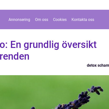
Annonsering
Om oss
Cookies
Kontakta oss
: En grundlig översikt
trenden
detox scha