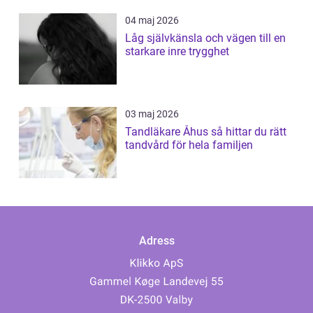
04 maj 2026
Låg självkänsla och vägen till en
starkare inre trygghet
03 maj 2026
Tandläkare Åhus så hittar du rätt
tandvård för hela familjen
Adress