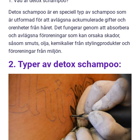
1. Vad är detox schampoo?
Detox schampoo är en speciell typ av schampoo som
är utformad för att avlägsna ackumulerade gifter och
orenheter från håret. Det fungerar genom att absorbera
och avlägsna föroreningar som kan orsaka skador,
såsom smuts, olja, kemikalier från stylingprodukter och
föroreningar från miljön.
2. Typer av detox schampoo: