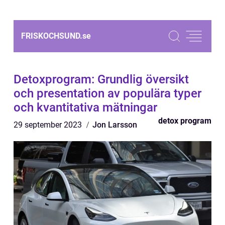
FRISKOCHSUND.
se
Detoxprogram: Grundlig översikt
och presentation av populära typer
och kvantitativa mätningar
detox program
29 september 2023
Jon Larsson