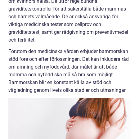
om kvinnors hälsa. De utför regelbundna
graviditetskontroller för att säkerställa både mammas
och barnets välmående. De är också ansvariga för
viktiga medicinska tester som cellprov och
graviditetstest, samt ger rådgivning om preventivmedel
och fertilitet.
Förutom den medicinska vården erbjuder barnmorskan
stöd före och efter förlossningen. Det kan inkludera råd
om amning och nyföddvård, där målet är att både
mamma och nyfödd ska må så bra som möjligt.
Barnmorskan blir en konstant källa av stöd och
vägledning genom livets olika stadier och utmaningar.