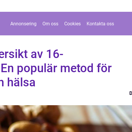
Annonsering
Om oss
Cookies
Kontakta oss
ersikt av 16-
 En populär metod för
h hälsa
D