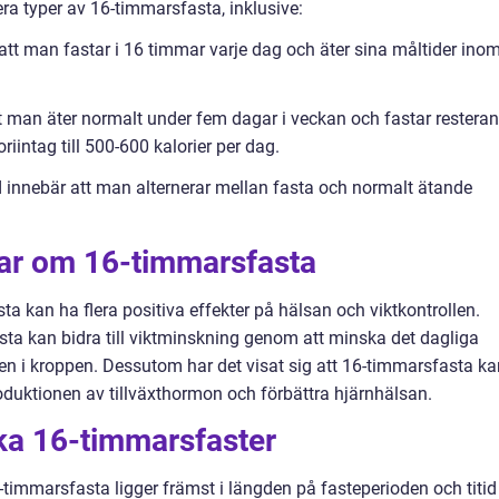
era typer av 16-timmarsfasta, inklusive:
att man fastar i 16 timmar varje dag och äter sina måltider ino
t man äter normalt under fem dagar i veckan och fastar restera
riintag till 500-600 kalorier per dag.
 innebär att man alternerar mellan fasta och normalt ätande
gar om 16-timmarsfasta
ta kan ha flera positiva effekter på hälsan och viktkontrollen.
asta kan bidra till viktminskning genom att minska det dagliga
gen i kroppen. Dessutom har det visat sig att 16-timmarsfasta ka
oduktionen av tillväxthormon och förbättra hjärnhälsan.
ika 16-timmarsfaster
-timmarsfasta ligger främst i längden på fasteperioden och titid