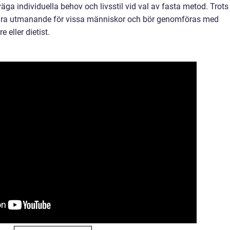
väga individuella behov och livsstil vid val av fasta metod. Trots
vara utmanande för vissa människor och bör genomföras med
e eller dietist.