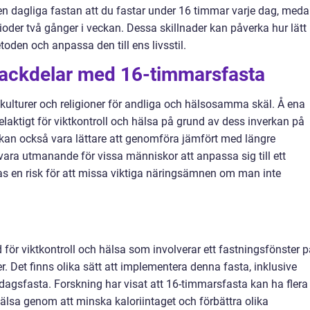
den dagliga fastan att du fastar under 16 timmar varje dag, med
oder två gånger i veckan. Dessa skillnader kan påverka hur lätt
toden och anpassa den till ens livsstil.
 nackdelar med 16-timmarsfasta
a kulturer och religioner för andliga och hälsosamma skäl. Å ena
laktigt för viktkontroll och hälsa på grund av dess inverkan på
kan också vara lättare att genomföra jämfört med längre
vara utmanande för vissa människor att anpassa sig till ett
as en risk för att missa viktiga näringsämnen om man inte
för viktkontroll och hälsa som involverar ett fastningsfönster p
. Det finns olika sätt att implementera denna fasta, inklusive
v dagsfasta. Forskning har visat att 16-timmarsfasta kan ha flera
 hälsa genom att minska kaloriintaget och förbättra olika