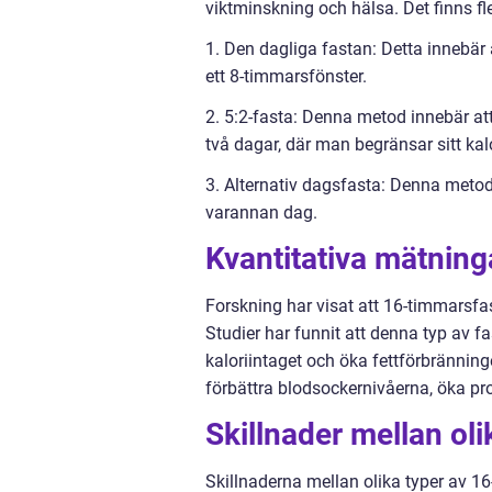
viktminskning och hälsa. Det finns fl
1. Den dagliga fastan: Detta innebär 
ett 8-timmarsfönster.
2. 5:2-fasta: Denna metod innebär at
två dagar, där man begränsar sitt kalo
3. Alternativ dagsfasta: Denna metod
varannan dag.
Kvantitativa mätnin
Forskning har visat att 16-timmarsfas
Studier har funnit att denna typ av f
kaloriintaget och öka fettförbrännin
förbättra blodsockernivåerna, öka pr
Skillnader mellan ol
Skillnaderna mellan olika typer av 16