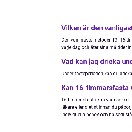
Vilken är den vanliga
Den vanligaste metoden för 16-tim
varje dag och äter sina måltider i
Vad kan jag dricka un
Under fasteperioden kan du dricka va
Kan 16-timmarsfasta va
16-timmarsfasta kan vara säkert fö
läkare eller dietist innan du påbör
individuella behov och hälsotillst