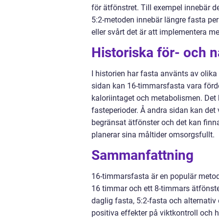
för ätfönstret. Till exempel innebär 
5:2-metoden innebär längre fasta peri
eller svårt det är att implementera me
Historiska för- och
I historien har fasta använts av olik
sidan kan 16-timmarsfasta vara förde
kaloriintaget och metabolismen. Det 
fasteperioder. Å andra sidan kan det 
begränsat ätfönster och det kan finn
planerar sina måltider omsorgsfullt.
Sammanfattning
16-timmarsfasta är en populär metod 
16 timmar och ett 8-timmars ätfönster
daglig fasta, 5:2-fasta och alternati
positiva effekter på viktkontroll och