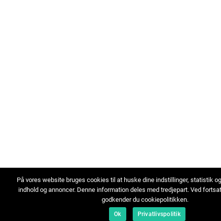
På vores website bruges cookies til at huske dine indstillinger, statistik o
indhold og annoncer. Denne information deles med tredjepart. Ved fortsa
godkender du cookiepolitikken.
Ok
Privatlivspolitik