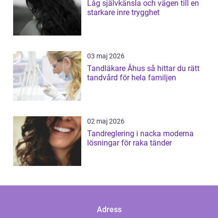
Låg självkänsla och vägen till en
starkare inre trygghet
03 maj 2026
Tandläkare Åhus så hittar du rätt
tandvård för hela familjen
02 maj 2026
Tandreglering i nacka moderna
lösningar för raka tänder
Adress