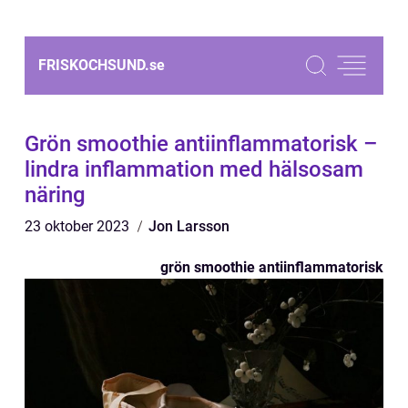
FRISKOCHSUND.
se
Grön smoothie antiinflammatorisk –
lindra inflammation med hälsosam
näring
23 oktober 2023
Jon Larsson
grön smoothie antiinflammatorisk