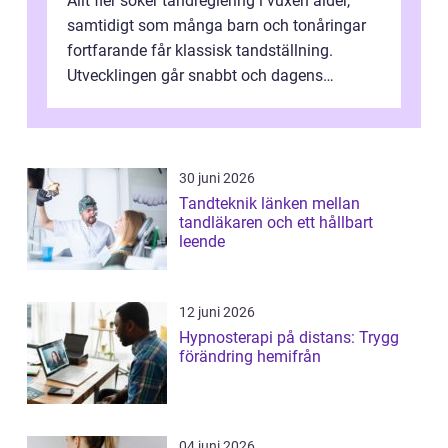
Allt fler söker tandreglering i vuxen ålder,
samtidigt som många barn och tonåringar
fortfarande får klassisk tandställning.
Utvecklingen går snabbt och dagens
behandlingar är både mer diskreta och me...
30 juni 2026
Tandteknik länken mellan
tandläkaren och ett hållbart
leende
12 juni 2026
Hypnosterapi på distans: Trygg
förändring hemifrån
04 juni 2026