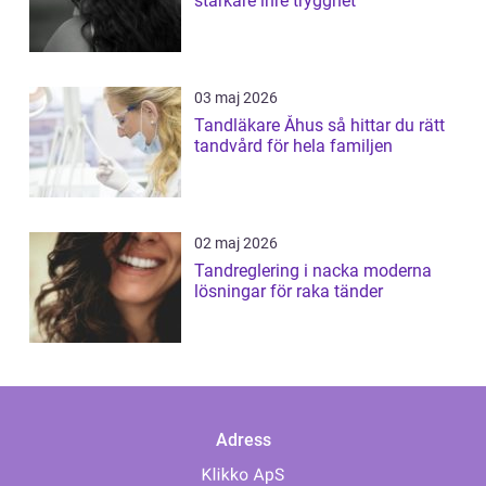
starkare inre trygghet
03 maj 2026
Tandläkare Åhus så hittar du rätt
tandvård för hela familjen
02 maj 2026
Tandreglering i nacka moderna
lösningar för raka tänder
Adress