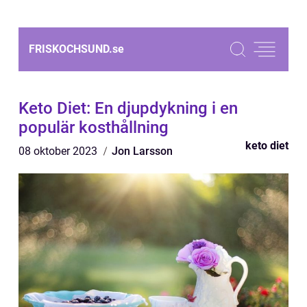
FRISKOCHSUND.
se
Keto Diet: En djupdykning i en
populär kosthållning
keto diet
08 oktober 2023
Jon Larsson