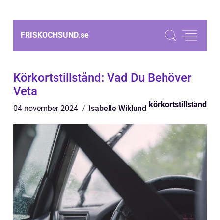
FRISKOCHSUND.
se
Körkortstillstånd: Vad Du Behöver
Veta
körkortstillstånd
04 november 2024
Isabelle Wiklund