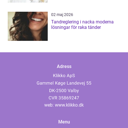
02 maj 2026
Tandreglering i nacka moderna
lösningar för raka tänder
Adress
web:
www.klikko.dk
Menu