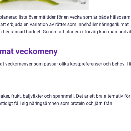
 planerad lista över måltider för en vecka som är både hälsosam
att erbjuda en variation av rätter som innehåller näringsrik mat
n begränsad budget. Genom att planera i förväg kan man undvi
ig mat veckomeny
g mat veckomenyer som passar olika kostpreferenser och behov. H
er, frukt, baljväxter och spannmål. Det är ett bra alternativ för
mtidigt få i sig näringsämnen som protein och järn från