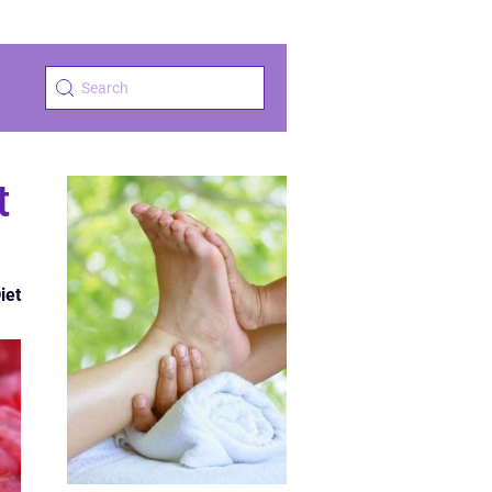
t
iet