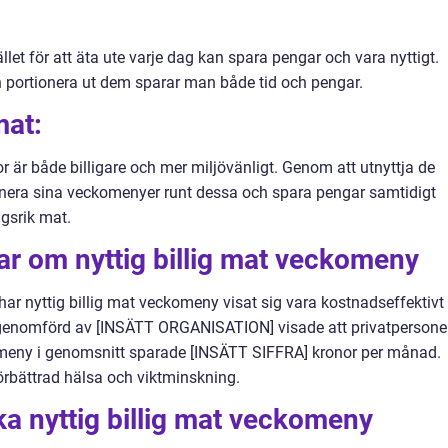
ället för att äta ute varje dag kan spara pengar och vara nyttigt.
ch portionera ut dem sparar man både tid och pengar.
mat:
är både billigare och mer miljövänligt. Genom att utnyttja de
nera sina veckomenyer runt dessa och spara pengar samtidigt
gsrik mat.
ar om nyttig billig mat veckomeny
ar nyttig billig mat veckomeny visat sig vara kostnadseffektivt
 genomförd av [INSÄTT ORGANISATION] visade att privatpersone
komeny i genomsnitt sparade [INSÄTT SIFFRA] kronor per månad.
rbättrad hälsa och viktminskning.
ika nyttig billig mat veckomeny