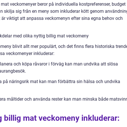
ig mat veckomenyer beror på individuella kostpreferenser, budget
n skilja sig från en meny som inkluderar kött genom användnin
et är viktigt att anpassa veckomenyn efter sina egna behov och
kdelar med olika nyttig billig mat veckomeny
meny blivit allt mer populärt, och det finns flera historiska trend
sa veckomenyer inkluderar:
anera och köpa råvaror i förväg kan man undvika att slösa
taurangbesök.
på näringsrik mat kan man förbättra sin hälsa och undvika
era måltider och använda rester kan man minska både matsvin
 billig mat veckomeny inkluderar: