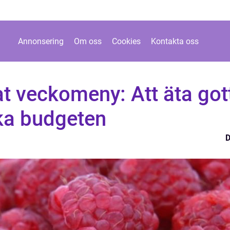
Annonsering
Om oss
Cookies
Kontakta oss
mat veckomeny: Att äta got
cka budgeten
D