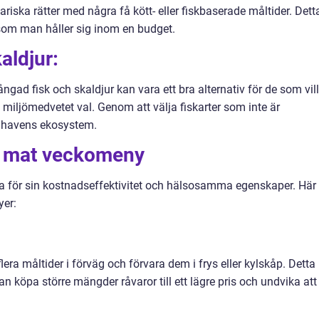
riska rätter med några få kött- eller fiskbaserade måltider. Dett
t som man håller sig inom en budget.
aldjur:
gad fisk och skaldjur kan vara ett bra alternativ för de som vill
miljömedvetet val. Genom att välja fiskarter som inte är
ra havens ekosystem.
ig mat veckomeny
a för sin kostnadseffektivitet och hälsosamma egenskaper. Här 
er:
era måltider i förväg och förvara dem i frys eller kylskåp. Detta
 köpa större mängder råvaror till ett lägre pris och undvika att