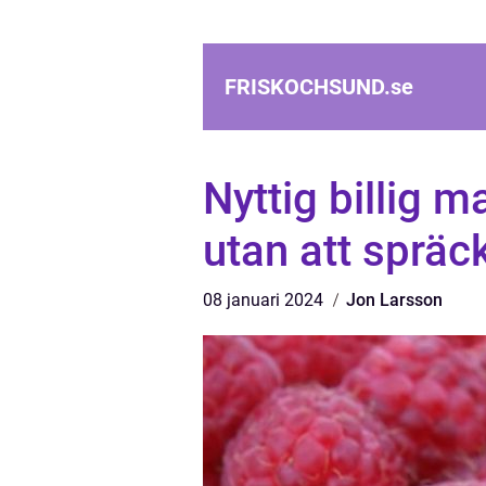
FRISKOCHSUND.
se
Nyttig billig 
utan att sprä
08 januari 2024
Jon Larsson