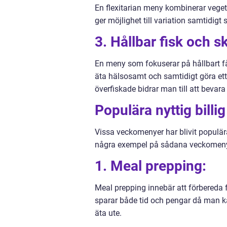
En flexitarian meny kombinerar vegeta
ger möjlighet till variation samtidig
3. Hållbar fisk och sk
En meny som fokuserar på hållbart fån
äta hälsosamt och samtidigt göra ett 
överfiskade bidrar man till att beva
Populära nyttig bill
Vissa veckomenyer har blivit populär
några exempel på sådana veckomeny
1. Meal prepping:
Meal prepping innebär att förbereda fl
sparar både tid och pengar då man kan
äta ute.