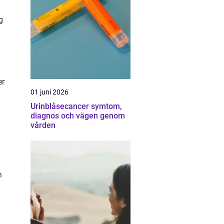
g
er
01 juni 2026
Urinblåsecancer symtom,
diagnos och vägen genom
vården
n