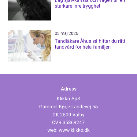
Låg självkänsla och vägen till en
starkare inre trygghet
03 maj 2026
Tandläkare Åhus så hittar du rätt
tandvård för hela familjen
Adress
web:
www.klikko.dk