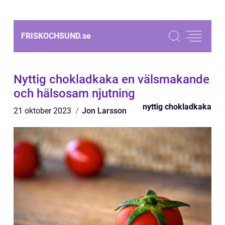
FRISKOCHSUND.
se
Nyttig chokladkaka en välsmakande
och hälsosam njutning
nyttig chokladkaka
21 oktober 2023
Jon Larsson