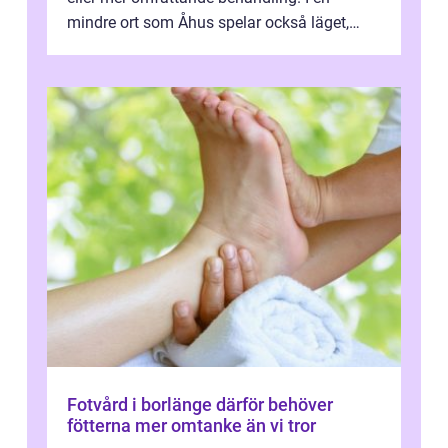
mindre ort som Åhus spelar också läget,
bemötandet och tryggheten stor rol...
Fotvård i borlänge därför behöver
fötterna mer omtanke än vi tror