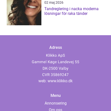
02 maj 2026
Tandreglering i nacka moderna
lösningar för raka tänder
Adress
web:
www.klikko.dk
Menu
Annonsering
Om oss