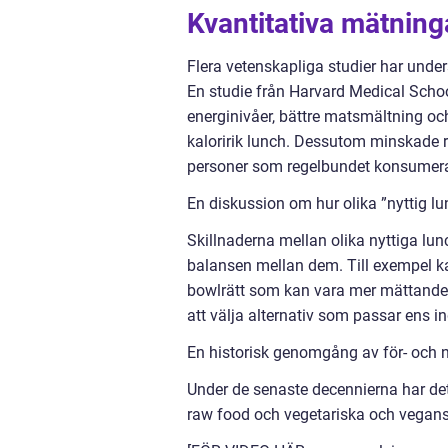
Kvantitativa mätning
Flera vetenskapliga studier har under
En studie från Harvard Medical Schoo
energinivåer, bättre matsmältning och
kaloririk lunch. Dessutom minskade 
personer som regelbundet konsumerad
En diskussion om hur olika ”nyttig lun
Skillnaderna mellan olika nyttiga lu
balansen mellan dem. Till exempel ka
bowlrätt som kan vara mer mättande p
att välja alternativ som passar ens i
En historisk genomgång av för- och n
Under de senaste decennierna har det f
raw food och vegetariska och veganska