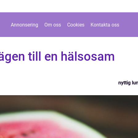
Annonsering
Om oss
Cookies
Kontakta oss
vägen till en hälsosam
nyttig lu