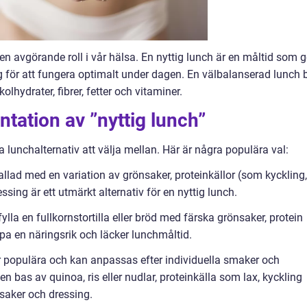
en avgörande roll i vår hälsa. En nyttig lunch är en måltid som g
 för att fungera optimalt under dagen. En välbalanserad lunch 
lhydrater, fibrer, fetter och vitaminer.
tation av ”nyttig lunch”
a lunchalternativ att välja mellan. Här är några populära val:
sallad med en variation av grönsaker, proteinkällor (som kyckling,
sing är ett utmärkt alternativ för en nyttig lunch.
la en fullkornstortilla eller bröd med färska grönsaker, protein
 en näringsrik och läcker lunchmåltid.
mer populära och kan anpassas efter individuella smaker och
en bas av quinoa, ris eller nudlar, proteinkälla som lax, kyckling
nsaker och dressing.