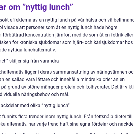
ar om ”nyttig lunch”
sökt effekterna av en nyttig lunch på vår hälsa och välbefinnan
l visade att personer som åt en nyttig lunch hade högre
 förbättrad koncentration jämfört med de som åt en fettrik eller
risken för kroniska sjukdomar som hjärt- och kärlsjukdomar hos
e nyttiga lunchalternativ.
ch” skiljer sig från varandra
nchalternativ ligger i deras sammansättning av näringsämnen oc
n en sallad vara lättare och innehålla mindre kalorier än en
å grund av större mängder protein och kolhydrater. Det är vikti
ndividuella näringsbehov och mål.
ackdelar med olika ”nyttig lunch”
unnits flera trender inom nyttig lunch. Från fettsnåla dieter till
 alternativ, har varje trend haft sina egna fördelar och nackdel