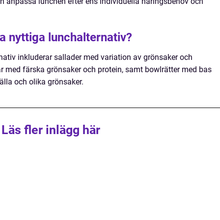
och anpassa lunchen efter ens individuella näringsbehov och
a nyttiga lunchalternativ?
nativ inkluderar sallader med variation av grönsaker och
ar med färska grönsaker och protein, samt bowlrätter med bas
källa och olika grönsaker.
Läs fler inlägg här