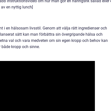
b instruktionsvideo om hur man gör en näringsrik sallad eller 
 av en nyttig lunch]
 i en hälsosam livsstil. Genom att välja rätt ingredienser och
lanserat sätt kan man förbättra sin övergripande hälsa och
etna val och vara medveten om sin egen kropp och behov kan
 både kropp och sinne.