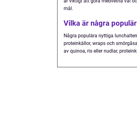
är viktigt att göra medvetna val 
mål.
Vilka är några populär
Några populära nyttiga lunchalter
proteinkällor, wraps och smörgås
av quinoa, ris eller nudlar, protein