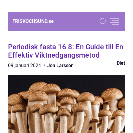
FRISKOCHSUND.
se
Periodisk fasta 16 8: En Guide till En
Effektiv Viktnedgångsmetod
Diet
09 januari 2024
Jon Larsson