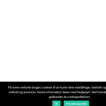
På vores website bruges cookies til at huske dine indstillinger, statistik o
indhold og annoncer. Denne information deles med tredjepart. Ved fortsa
godkender du cookiepolitikken.
Ok
Privatlivspolitik