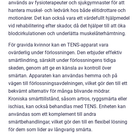
används av fysioterapeuter och sjukgymnaster för att
hantera muskel- och ledvärk hos både elitidrottare och
motionärer. Det kan också vara ett värdefullt hjälpmedel
vid rehabilitering efter skador, då det hjälper till att öka
blodcirkulationen och underlätta muskelåterhämtning.
För gravida kvinnor kan en TENS-apparat vara
ovärderlig under förlossningen. Den erbjuder effektiv
smärtlindring, särskilt under förlossningens tidiga
skeden, genom att ge en känsla av kontroll över
smärtan. Apparaten kan användas hemma och på
vägen till förlossningsavdelningen, vilket gör den till ett
bekvämt alternativ för många blivande mödrar.
Kroniska smärttillstånd, såsom artros, ryggsmärta eller
ischias, kan också behandlas med TENS. Enheten kan
användas som ett komplement till andra
smärtbehandlingar, vilket gör den till en flexibel lösning
för dem som lider av långvarig smärta.