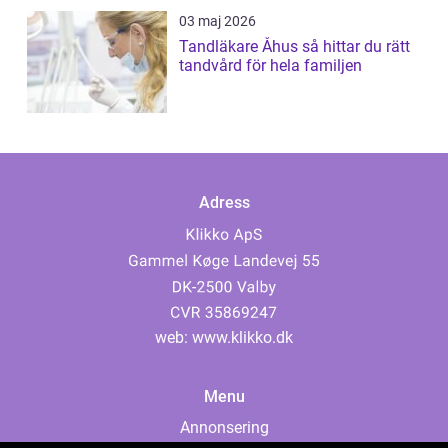
03 maj 2026
Tandläkare Åhus så hittar du rätt
tandvård för hela familjen
Adress
web:
www.klikko.dk
Menu
Annonsering