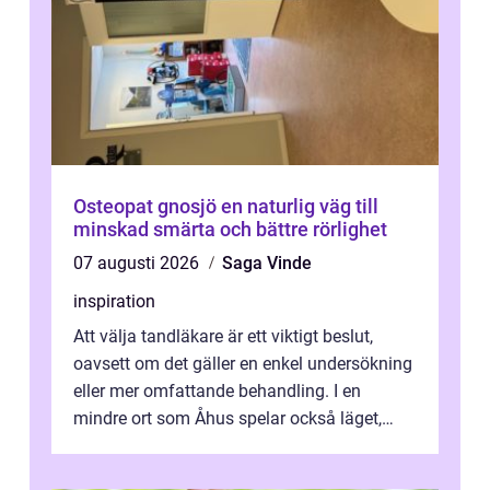
Osteopat gnosjö en naturlig väg till
minskad smärta och bättre rörlighet
07 augusti 2026
Saga Vinde
inspiration
Att välja tandläkare är ett viktigt beslut,
oavsett om det gäller en enkel undersökning
eller mer omfattande behandling. I en
mindre ort som Åhus spelar också läget,
bemötandet och tryggheten stor rol...