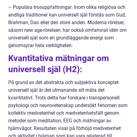
– Populära trosuppfattningar: Inom olika religiösa och
andliga traditioner kan universell själ förstås som Gud,
Brahman, Dao eller den store anden. Moderna rörelser,
såsom new age-rörelsen, har också omfamnat idén om
universell själ som en grundläggande energi som
genomsyrar hela verkligheten.
Kvantitativa mätningar om
universell själ (H2):
På grund av det abstrakta och subjektiva konceptet
universell själ är det utmanande att mäta det
kvantitativt. Trots detta har forskare i transpersonell
psykologi och neurovetenskap undersökt fenomen som
kollektiv medvetenhet och medvetenhetsfält genom
metoder som meditation, EEG och mätningar av
hjärnvågor. Resultaten visar på förhöjd medvetenhet
och aktivitet i hjärnan som kan vara relaterad till