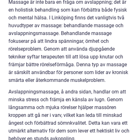
Massage är inte bara en fråga om avslappning; det är
en holistisk behandling som kan förbättra både fysisk
och mental hälsa. I Linköping finns det vanligtvis två
huvudtyper av massage: behandlande massage och
avslappningsmassage. Behandlande massage
fokuserar på att lindra spänningar, ömhet och
rörelseproblem. Genom att använda djupgående
tekniker syftar terapeuten till att lösa upp knutar och
främjar bättre rörelseförmåga. Denna typ av massage
är särskilt användbar för personer som lider av kronisk
smärta eller återkommande muskelproblem.
Avslappningsmassage, å andra sidan, handlar om att
minska stress och främja en känsla av lugn. Genom
långsamma och mjuka rörelser hjälper massören
kroppen att gå ner i varv, vilket kan leda till minskad
ångest och förbättrad sömnkvalitet. Detta kan vara ett
utmärkt alternativ för dem som lever ett hektiskt liv och
behöver en stunds avkoppling.