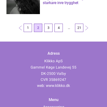
starkare inre trygghet
1
2
3
4
…
21
Adress
web:
www.klikko.dk
Menu